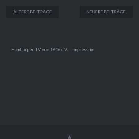
Beitragsnavigation
ÄLTERE BEITRÄGE
NEUERE BEITRÄGE
Hamburger TV von 1846 e.V. – Impressum
Impressum