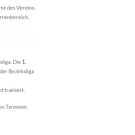
te des Vereins.
rrenbereich.
sliga. Die
1.
 der Bezirksliga
 trainiert.
den Terminen