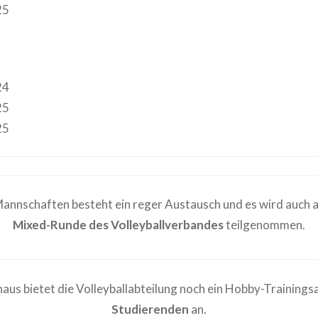
25
24
25
25
nnschaften besteht ein reger Austausch und es wird auch an
Mixed-Runde des Volleyballverbandes
teilgenommen.
naus bietet die Volleyballabteilung noch ein Hobby-Trainings
Studierenden
an.