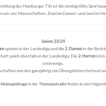
abteilung des Hamburger TVs ist die zweitgrößte Sportspar
en wir vier Mannschaften: Z
wei im Damen- und zwei im He
Saison 23/24
en
spielen in der Landesliga und die
2. Damen
in der Bezirk
aft spielt ebenfalls in der Landesliga. Die
2. Herren
ist in
unterwegs.
chaften werden ganzjährig von Übungsleitern betreut und
n
Heimspieltage
in der
Thomasstraße
finden an den folgen