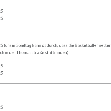
25
25
5 (unser Spieltag kann dadurch, dass die Basketballer nette
och in der Thomasstraße stattifinden)
25
25
25