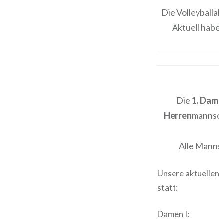
Die Volleyball
Aktuell hab
Die
1. Dam
Herren
mannsch
Alle Manns
Unsere aktuelle
statt:
Damen I: