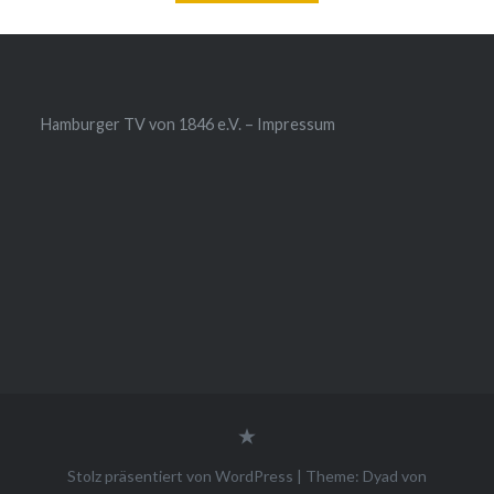
Hamburger TV von 1846 e.V. – Impressum
Impressum
Stolz präsentiert von WordPress
|
Theme: Dyad von