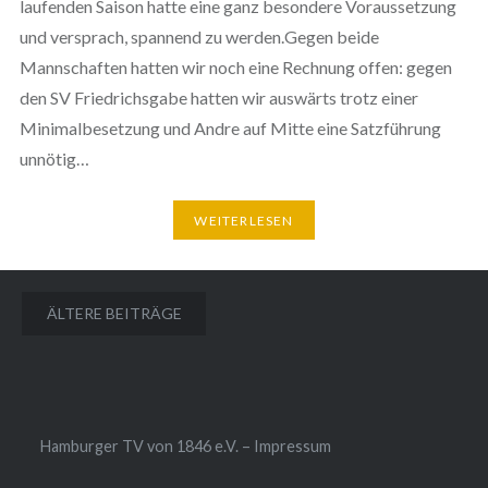
laufenden Saison hatte eine ganz besondere Voraussetzung
und versprach, spannend zu werden.Gegen beide
Mannschaften hatten wir noch eine Rechnung offen: gegen
den SV Friedrichsgabe hatten wir auswärts trotz einer
Minimalbesetzung und Andre auf Mitte eine Satzführung
unnötig…
WEITERLESEN
Beitragsnavigation
ÄLTERE BEITRÄGE
Hamburger TV von 1846 e.V. – Impressum