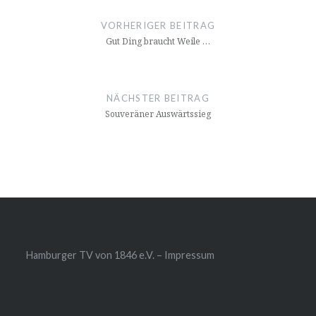
VORHERIGER BEITRAG
Gut Ding braucht Weile …
NÄCHSTER BEITRAG
Souveräner Auswärtssieg
Hamburger TV von 1846 e.V. – Impressum