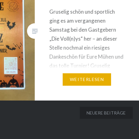
Gruselig schön und sportlich
ging es am vergangenen
Samstag bei den Gastgebern
„Die Voll(n)ys“ her – an dieser
Stelle nochmal ein riesiges
Dankeschön für Eure Mühen und
das tolle Turnier! Gruselig
dekoriert mussten wir die erste
WEITERLESEN
Hürde gleich meistern in dem
wir ohne Herzinfarkt den
dunklen Eingangsbereich der
Halle betraten. In der Halle
NEUERE BEITRÄGE
angekommen wärmten…