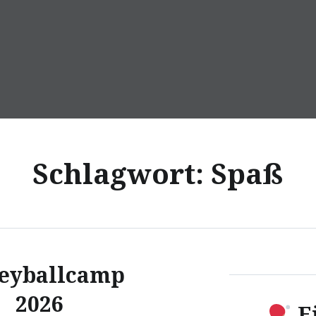
Schlagwort:
Spaß
leyballcamp
2026
E