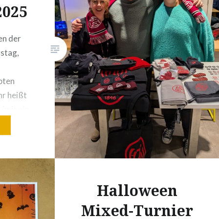
025
en der
stag,
bten
r heißt
 (mit ein
schen),
ährigen
mbola,
ner nach
ahr
Halloween
 Wunsch
Mixed-Turnier