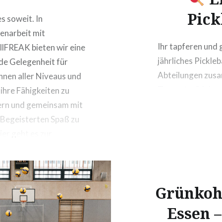
Pick
es soweit. In
narbeit mit
Ihr tapferen und
llFREAK bieten wir eine
jährliches Pickleb
e Gelegenheit für
Abteilungen zus
innen aller Niveaus und
Turnvater“ Jahn v
 ihre Fähigkeiten zu
Wo
Das Spielp
ern und gemeinsam mit
Tag ausschließlic
Begeisterten Spaß zu
Kein…
ier geht es zur
ng. Bei weiteren
ommt gerne auf die
hpartner*innen der
Grünkoh
ll-Abteilung zu. Wir
ns auf zahlreiche
Essen –
mende