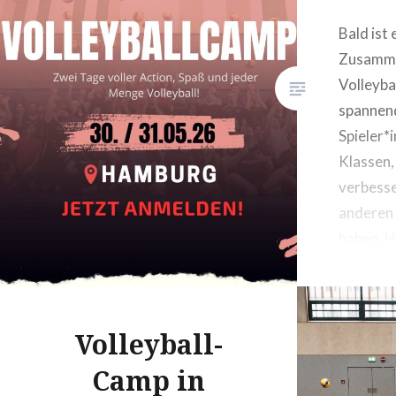
Bald ist 
Zusamme
Volleyba
spannend
Spieler*
Klassen,
verbess
anderen 
haben. H
Anmeldu
Fragen k
Ansprec
Volleyball-
Volleyba
freuen u
Camp in
Teilneh