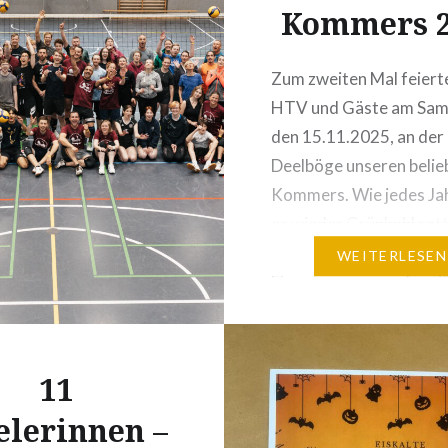
Kommers 2
Zum zweiten Mal feiert
HTV und Gäste am Sam
den 15.11.2025, an der
Deelböge unseren belie
Kommers. Wie jedes Jah
es wieder Grünkohl satt
paar wenigen Extrawün
WEITERLESEN
Ehrungen unserer langj
Mitglieder und eine To
bei der Jeder als Gewin
Hause ging. In diesem J
11
wurden auf vielfachen
elerinnen –
endlich HTV-Socken…