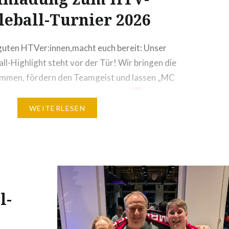
leball-Turnier 2026
 guten HTVer:innen,macht euch bereit: Unser
all-Highlight steht vor der Tür! Wir bringen die
ammen, fördern den Teamgeist und lassen „MC
or Freude in seiner Gruft rotieren.
Wann &
rinzip: „Doppel-Power“Wir spielen an diesem
WEITERLESEN
h Doppel. Das bedeutet für uns: Noch kein Profi?
l-