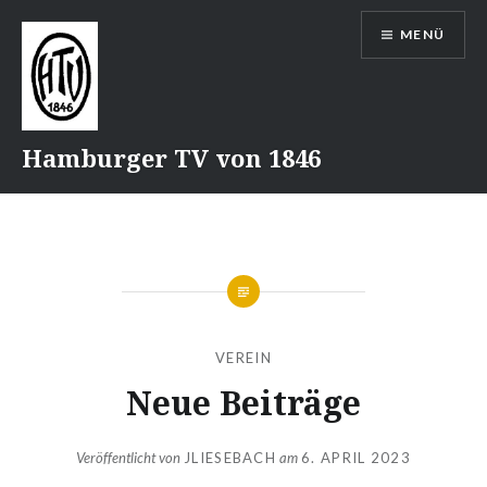
Direkt
MENÜ
zum
Inhalt
Hamburger TV von 1846
VEREIN
Neue Beiträge
Veröffentlicht von
JLIESEBACH
am
6. APRIL 2023