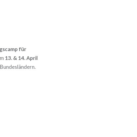
ngscamp für
am
13. & 14. April
n Bundesländern.
.