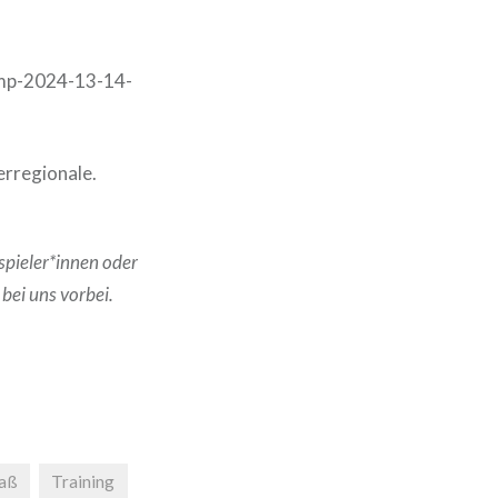
amp-2024-13-14-
erregionale.
spieler*innen oder
bei uns vorbei.
aß
Training